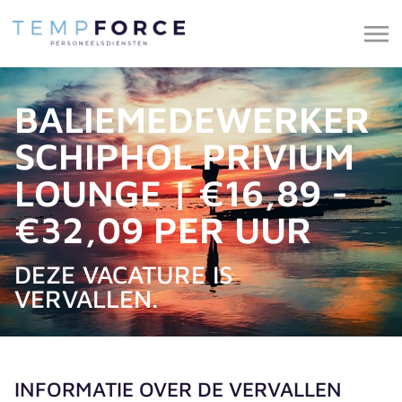
BALIEMEDEWERKER
SCHIPHOL PRIVIUM
LOUNGE | €16,89 -
€32,09 PER UUR
DEZE VACATURE IS
VERVALLEN.
INFORMATIE OVER DE VERVALLEN