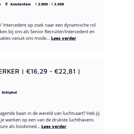
e
Amsterdam
2.500 -
3.300
€
€
r / Intercedent op zoek naar een dynamische rol
en bij ons als Senior Recruiter/Intercedent en
aties vanuit ons mode...
Lees verder
ER | €16,29 - €22,81 |
Schiphol
dagende baan in de wereld van luchtvaart? Heb jij
wil je werken op een van de drukste luchthavens
ture als loodsmed...
Lees verder