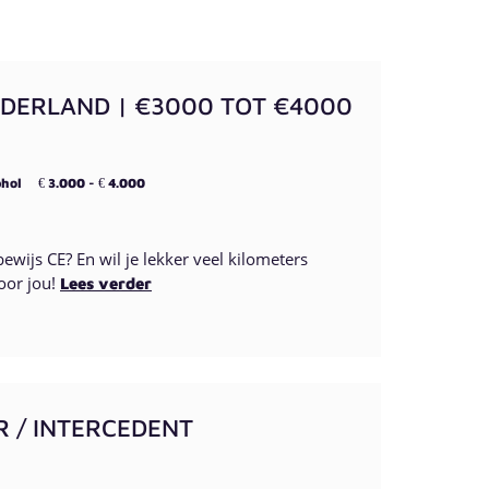
DERLAND | €3000 TOT €4000
hol
3.000 -
4.000
€
€
bewijs CE? En wil je lekker veel kilometers
oor jou!
Lees verder
R / INTERCEDENT