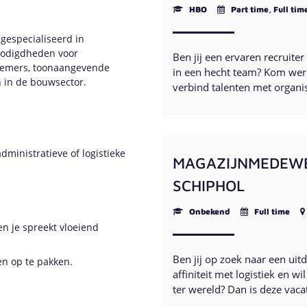
HBO
Part time, Full tim
 gespecialiseerd in
nodigdheden voor
Ben jij een ervaren recruite
nnemers, toonaangevende
in een hecht team? Kom werk
n in de bouwsector.
verbind talenten met organis
dministratieve of logistieke
MAGAZIJNMEDEWERK
SCHIPHOL
Onbekend
Full time
en je spreekt vloeiend
Ben jij op zoek naar een uit
en op te pakken.
affiniteit met logistiek en 
ter wereld? Dan is deze vaca