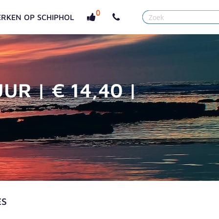
0
RKEN OP SCHIPHOL
R | € 14,40 |
ES