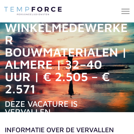
WINKELMEDEWERKE
R
BOUWMATERIALEN |
ALMERE | 32–40
UUR | € 2.505 – €
2.571
DEZE VACATURE IS
VERVALLEN.
INFORMATIE OVER DE VERVALLEN