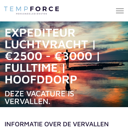
EXPEDITEUR
LUCHTVRACHT |
€2500 - €3000 |
FULLTIME |
HOOFDDORP
DEZE VACATURE IS
VERVALLEN.
INFORMATIE OVER DE VERVALLEN