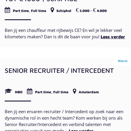
€
€
Part time, Full time
Schiphol
3.000 -
4.000
Ben jij een chauffeur met rijbewijs CE? En wil je lekker veel
kilometers maken? Dan is dit de baan voor jou!
Lees verder
Nieuw
SENIOR RECRUITER / INTERCEDENT
HBO
Part time, Full time
Amsterdam
Ben jij een ervaren recruiter / Intercedent op zoek naar een
dynamische rol in een hecht team? Kom werken bij ons als
Senior Recruiter/Intercedent en verbind talenten met
organisaties vanuit ons mode...
Lees verder