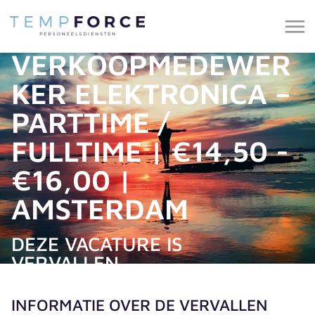
VERKOOPMEDEWER
KER ELEKTRONICA –
PARTTIME /
FULLTIME | €14,50 -
€16,00 |
AMSTERDAM
DEZE VACATURE IS
VERVALLEN.
INFORMATIE OVER DE VERVALLEN