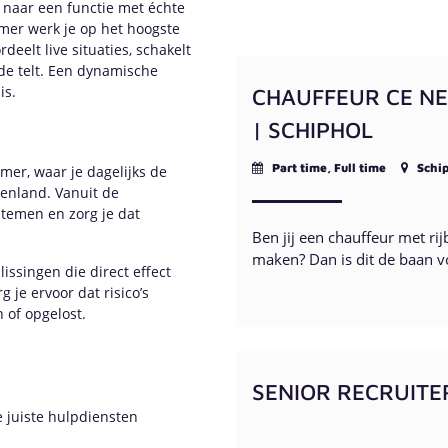
k naar een functie met échte
amer werk je op het hoogste
deelt live situaties, schakelt
nde telt. Een dynamische
is.
CHAUFFEUR CE NE
| SCHIPHOL
Part time, Full time
Schip
amer, waar je dagelijks de
tenland. Vanuit de
temen en zorg je dat
Ben jij een chauffeur met rij
maken? Dan is dit de baan v
issingen die direct effect
je ervoor dat risico’s
of opgelost.
SENIOR RECRUITE
e juiste hulpdiensten