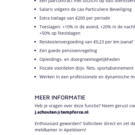
Een jaarcontract met uitzicht op vast dienstve
Salaris volgens de cao Particuliere Beveiliging
Extra toelage van €200 per periode
Toeslagen: +10% in de avond, +20% in de nach
+50% op feestdagen
Reiskostenvergoeding van €0,23 per km (vanaf 
Een goede pensioenregeling
Opleidings- en doorgroeimogelijkheden
Fiscale voordelen (bijv. fiets, sportabonnement 
Werken in een professionele en dynamische 
MEER INFORMATIE
Heb je vragen over deze functie? Neem gerust co
.
j.schouten@tempforce.nl
Enthousiast geworden? Solliciteer direct en zet de
meldkamer in Apeldoorn!