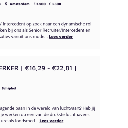
e
Amsterdam
2.500 -
3.300
€
€
r / Intercedent op zoek naar een dynamische rol
en bij ons als Senior Recruiter/Intercedent en
aties vanuit ons mode...
Lees verder
ER | €16,29 - €22,81 |
Schiphol
dagende baan in de wereld van luchtvaart? Heb jij
wil je werken op een van de drukste luchthavens
ture als loodsmed...
Lees verder