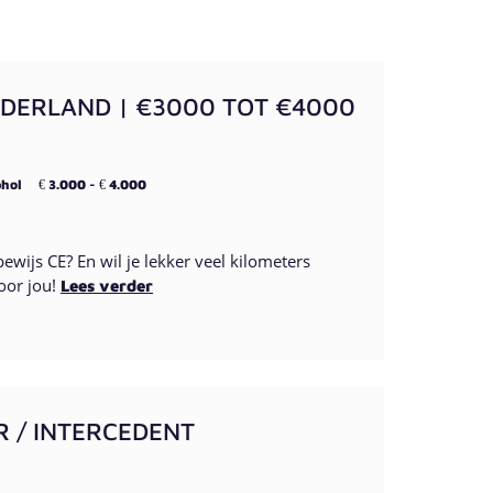
DERLAND | €3000 TOT €4000
hol
3.000 -
4.000
€
€
bewijs CE? En wil je lekker veel kilometers
oor jou!
Lees verder
R / INTERCEDENT