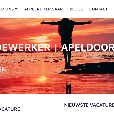
ER ONS
AI RECRUITER SAAR
BLOGS
CONTACT
EWERKER | APELDOOR
EN.
NIEUWSTE VACATUR
VACATURE