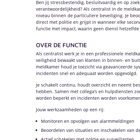
Ben jij stressbestendig, besluitvaardig en op zoe
verantwoordelijkheid? Als centralist in de meldk
niveau binnen de particuliere beveiliging. Je beoor
direct met politie en grijpt in wanneer elke seco
functie met impact, waarin geen dienst hetzelfde 
OVER DE FUNCTIE
Als centralist werk je in een professionele meldk
veiligheid bewaakt van klanten in binnen- en bui
meldkamer houd je toezicht via geavanceerde sys
incidenten snel en adequaat worden opgevolgd.
Je schakelt continu, houdt overzicht en neemt besl
hebben. Samen met collega’s en hulpdiensten zorg 
worden beperkt en incidenten worden voorkomen 
Jouw werkzaamheden op een rij:
Monitoren en opvolgen van alarmmeldingen
Beoordelen van situaties en inschakelen van d
Actief schakelen met politie en surveillanten