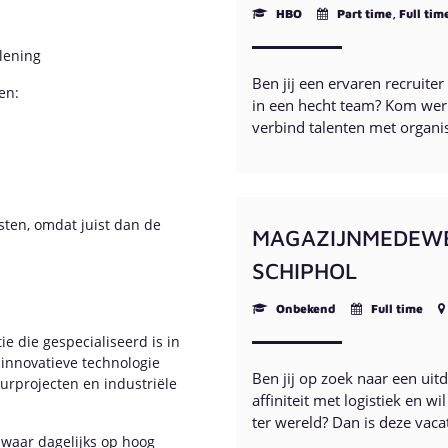
HBO
Part time, Full tim
lening
Ben jij een ervaren recruite
en:
in een hecht team? Kom werk
verbind talenten met organis
sten, omdat juist dan de
MAGAZIJNMEDEWERK
SCHIPHOL
Onbekend
Full time
ie die gespecialiseerd is in
 innovatieve technologie
Ben jij op zoek naar een uit
rprojecten en industriële
affiniteit met logistiek en 
ter wereld? Dan is deze vaca
 waar dagelijks op hoog