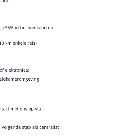
rband
t, +35% in het weekend en
10 km enkele reis)
of elektronica)
meldkameromgeving
ntact met ons op via
 volgende stap als centralist