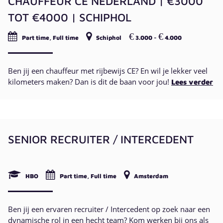
CHAUFFEUR CE NEDERLAND | €3000
TOT €4000 | SCHIPHOL
€
€
Part time, Full time
Schiphol
3.000 -
4.000
Ben jij een chauffeur met rijbewijs CE? En wil je lekker veel
kilometers maken? Dan is dit de baan voor jou!
Lees verder
SENIOR RECRUITER / INTERCEDENT
HBO
Part time, Full time
Amsterdam
Ben jij een ervaren recruiter / Intercedent op zoek naar een
dynamische rol in een hecht team? Kom werken bij ons als