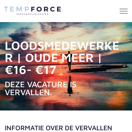
LOODSMEDEWERKE
R | OUDE MEER |
€16- €17
DEZE VACATURE IS
VERVALLEN.
INFORMATIE OVER DE VERVALLEN