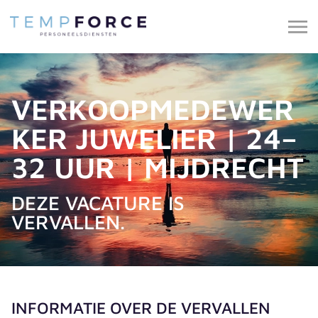
VERKOOPMEDEWER
KER JUWELIER | 24–
32 UUR | MIJDRECHT
DEZE VACATURE IS
VERVALLEN.
INFORMATIE OVER DE VERVALLEN