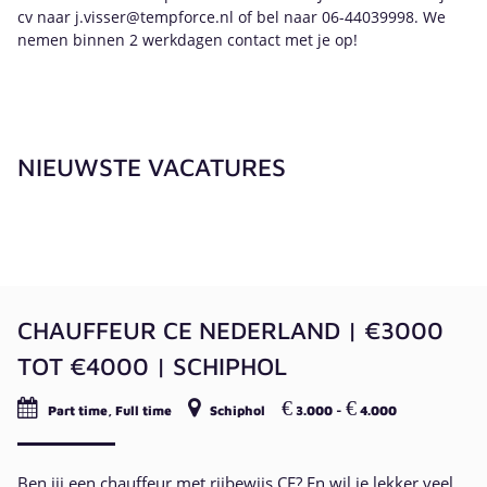
cv naar j.visser@tempforce.nl of bel naar 06-44039998. We
nemen binnen 2 werkdagen contact met je op!
NIEUWSTE VACATURES
CHAUFFEUR CE NEDERLAND | €3000
TOT €4000 | SCHIPHOL
€
€
Part time, Full time
Schiphol
3.000 -
4.000
Ben jij een chauffeur met rijbewijs CE? En wil je lekker veel